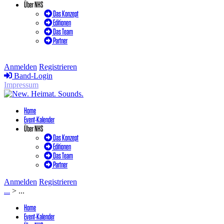
Über NHS
Das Konzept
Editionen
Das Team
Partner
Anmelden
Registrieren
Band-Login
Impressum
Home
Event-Kalender
Über NHS
Das Konzept
Editionen
Das Team
Partner
Anmelden
Registrieren
...
>
...
Home
Event-Kalender