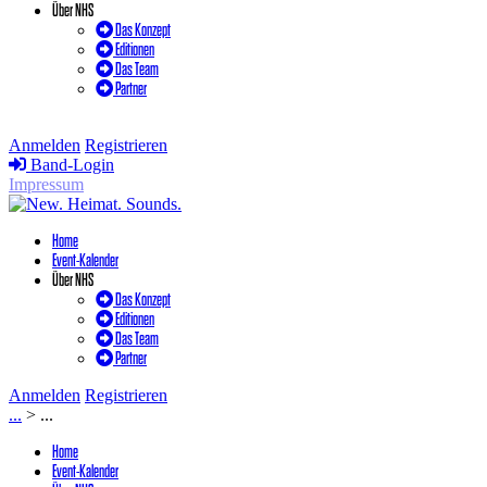
Über NHS
Das Konzept
Editionen
Das Team
Partner
Anmelden
Registrieren
Band-Login
Impressum
Home
Event-Kalender
Über NHS
Das Konzept
Editionen
Das Team
Partner
Anmelden
Registrieren
...
>
...
Home
Event-Kalender